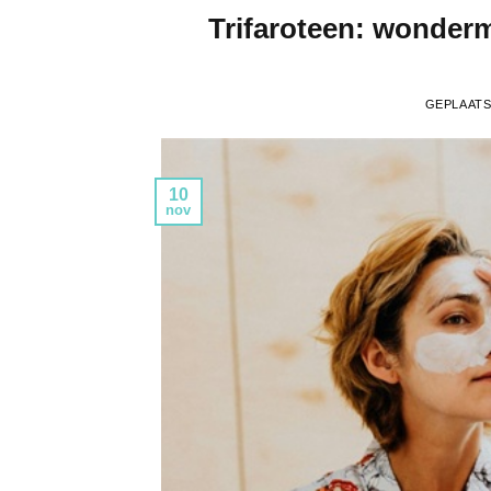
Trifaroteen: wonderm
GEPLAAT
10
nov