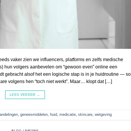
eds vaker zien we influencers, platforms en zelfs medische
rs) hun volgers aanbevelen om “gewoon even” online een
dt gebracht alsof het een logische stap is in je huidroutine — s
are volgens hen “toch niet werkt”. Maar… klopt dat […]
LEES VERDER
→
andelingen
,
geneesmiddelen
,
huid
,
medicatie
,
skincare
,
wetgeving
BLOG / NIEUWS