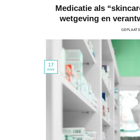
Medicatie als “skinca
wetgeving en verant
GEPLAAT
17
nov