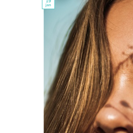
19
jan