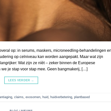
 overal op: in serums, maskers, microneedling‑behandelingen e
oudering op celniveau kan worden aangepakt. Maar wat zijn
ngrijker: Wat zijn ze níét – zeker binnen de Europese
we je stap voor stap mee. Geen bangmakerij, […]
LEES VERDER
→
antiaging
,
claims
,
exosomen
,
huid
,
huidverbetering
,
plantbased
BLOG / NIEUWS