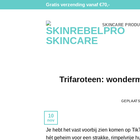
Ga
Gratis verzending vanaf €70,-
naar
inhoud
SKINCARE PROD
Trifaroteen: wonderm
GEPLAAT
10
nov
Je hebt het vast voorbij zien komen op Tik
hét geheim voor een strakke, rimpelvrije hui