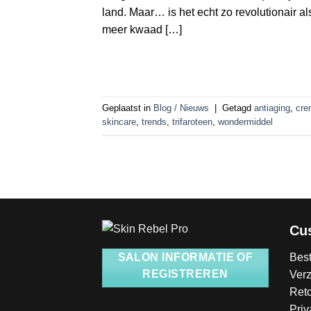
land. Maar… is het echt zo revolutionair 
meer kwaad […]
Geplaatst in
Blog / Nieuws
|
Getagd
antiaging
,
cre
skincare
,
trends
,
trifaroteen
,
wondermiddel
Cu
Best
SALON INFORMATIE OF
REGISTREREN
Ver
Ret
Priv