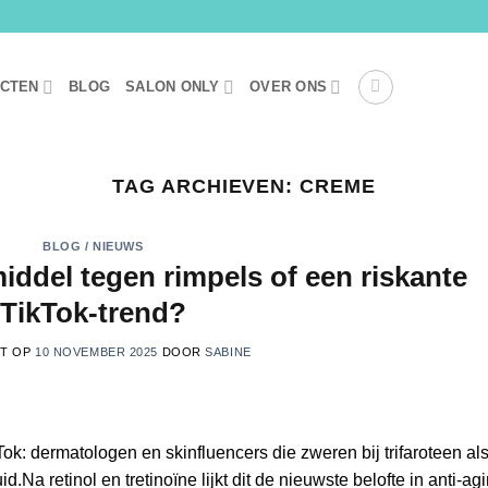
UCTEN
BLOG
SALON ONLY
OVER ONS
TAG ARCHIEVEN:
CREME
BLOG / NIEUWS
iddel tegen rimpels of een riskante
TikTok-trend?
ST OP
10 NOVEMBER 2025
DOOR
SABINE
Tok: dermatologen en skinfluencers die zweren bij trifaroteen al
d.Na retinol en tretinoïne lijkt dit de nieuwste belofte in anti-ag