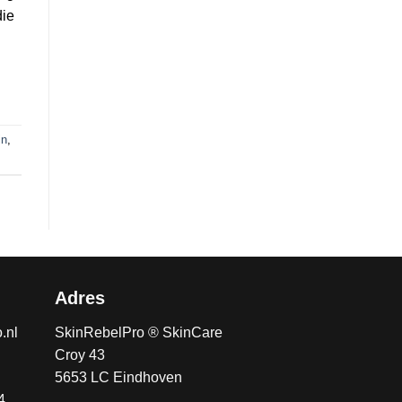
die
in
,
Adres
.nl
SkinRebelPro ® SkinCare
Croy 43
5653 LC Eindhoven
4