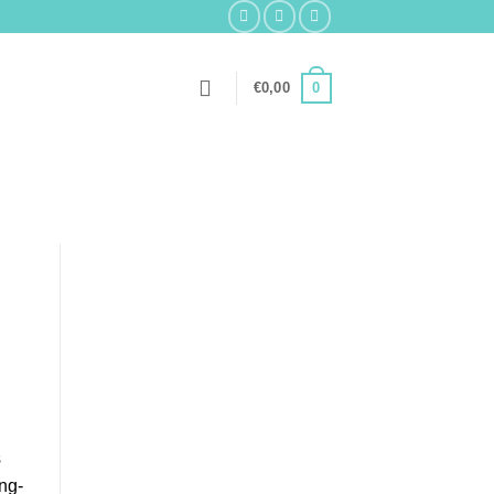
0
€
0,00
s
ing-