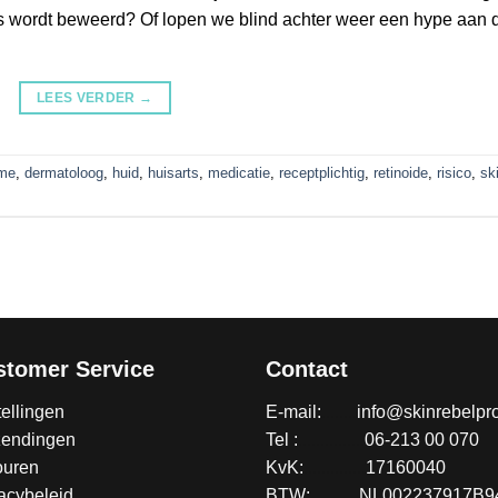
als wordt beweerd? Of lopen we blind achter weer een hype aan 
LEES VERDER
→
me
,
dermatoloog
,
huid
,
huisarts
,
medicatie
,
receptplichtig
,
retinoide
,
risico
,
sk
stomer Service
Contact
ellingen
E-mail:
........
info@skinrebelpro
zendingen
Tel :
...............
06-213 00 070
ouren
KvK:
..............
17160040
acybeleid
BTW:
...........
NL002237917B9