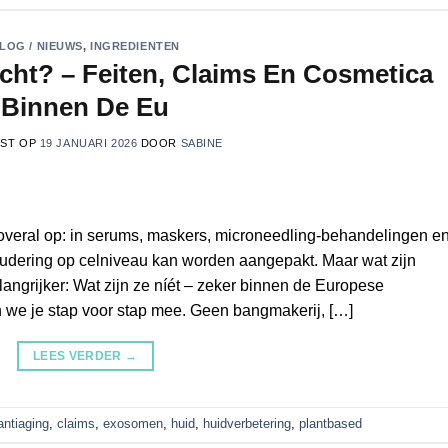
LOG / NIEUWS
,
INGREDIENTEN
cht? – Feiten, Claims En Cosmetica
Binnen De Eu
TST OP
19 JANUARI 2026
DOOR
SABINE
 overal op: in serums, maskers, microneedling‑behandelingen e
oudering op celniveau kan worden aangepakt. Maar wat zijn
ngrijker: Wat zijn ze níét – zeker binnen de Europese
we je stap voor stap mee. Geen bangmakerij, […]
LEES VERDER
→
antiaging
,
claims
,
exosomen
,
huid
,
huidverbetering
,
plantbased