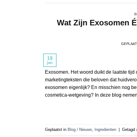
B
Wat Zijn Exosomen É
GEPLAA
19
jan
Exosomen. Het woord duikt de laatste tijd
marketingteksten die beloven dat huidver
exosomen eigenlijk? En misschien nog bela
cosmetica‑wetgeving? In deze blog nemen 
Geplaatst in
Blog / Nieuws
,
Ingredienten
|
Getagd