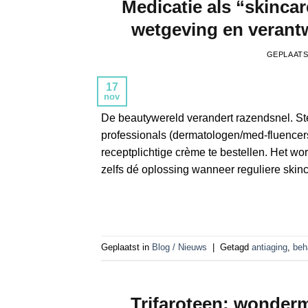
Medicatie als “skinca
wetgeving en verant
GEPLAAT
17
nov
De beautywereld verandert razendsnel. Ste
professionals (dermatologen/med-fluence
receptplichtige crème te bestellen. Het wor
zelfs dé oplossing wanneer reguliere skinc
Geplaatst in
Blog / Nieuws
|
Getagd
antiaging
,
beh
Trifaroteen: wonderm