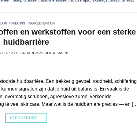
blemen
,
huidprocessen
,
insulineresistentie
,
ozempic
,
skintags
,
slaap
,
stress
,
LOG / NIEUWS
,
INGREDIENTEN
offen en werkstoffen voor een sterke
huidbarrière
ST OP
23 FEBRUARI 2026
DOOR
SABINE
rde huidbarrière. Een trekkerig gevoel, roodheid, schilfering
kunnen signalen zijn dat je huid uit balans is. En vaak is de
n, overmatig scrubben, agressieve zuren, verkeerde
g té veel skincare. Maar wat is de huidbarrière precies — en […
LEES VERDER
→