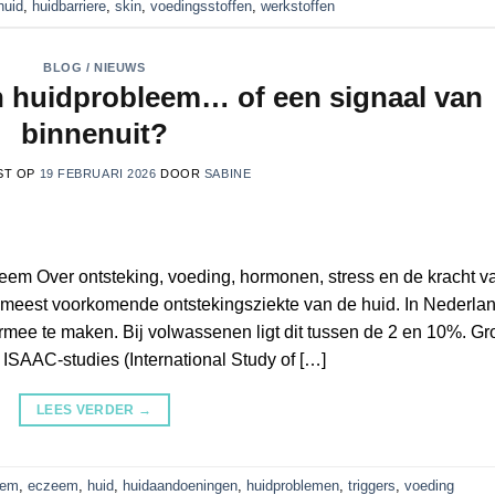
huid
,
huidbarriere
,
skin
,
voedingsstoffen
,
werkstoffen
BLOG / NIEUWS
 huidprobleem… of een signaal van
binnenuit?
ST OP
19 FEBRUARI 2026
DOOR
SABINE
em Over ontsteking, voeding, hormonen, stress en de kracht v
e meest voorkomende ontstekingsziekte van de huid. In Nederla
mee te maken. Bij volwassenen ligt dit tussen de 2 en 10%. Gr
ISAAC-studies (International Study of […]
LEES VERDER
→
eem
,
eczeem
,
huid
,
huidaandoeningen
,
huidproblemen
,
triggers
,
voeding