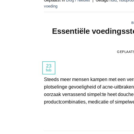
Geplaatst in
Blog / Nieuws
|
Getagd
huid
,
huidpro
voeding
B
Essentiële voedingsst
GEPLAAT
23
feb
Steeds meer mensen kampen met een verstoo
plotselinge gevoeligheid of acne-uitbraken 
oorzaak verrassend simpel:te heet douche
productcombinaties, medicatie of simpelwe