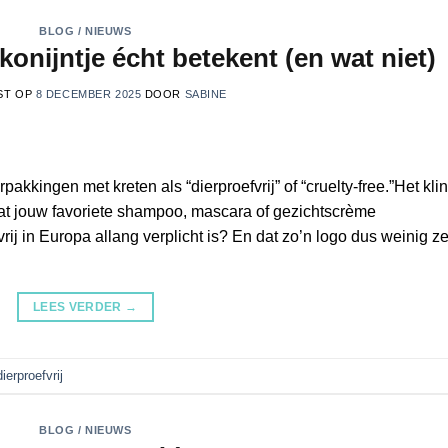
BLOG / NIEUWS
 konijntje écht betekent (en wat niet)
ST OP
8 DECEMBER 2025
DOOR
SABINE
pakkingen met kreten als “dierproefvrij” of “cruelty-free.”Het klin
dat jouw favoriete shampoo, mascara of gezichtscrème
fvrij in Europa allang verplicht is? En dat zo’n logo dus weinig z
LEES VERDER
→
dierproefvrij
BLOG / NIEUWS