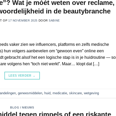
re”? Wat je móét weten over reclame,
woordelijkheid in de beautybranche
ST OP
17 NOVEMBER 2025
DOOR
SABINE
eds vaker zien we influencers, platforms en zelfs medische
rs) hun volgers aanbevelen om “gewoon even” online een
dt gebracht alsof het een logische stap is in je huidroutine — s
are volgens hen “toch niet werkt”. Maar… klopt dat […]
LEES VERDER
→
andelingen
,
geneesmiddelen
,
huid
,
medicatie
,
skincare
,
wetgeving
BLOG / NIEUWS
iddel tegen rimpels of een riskante