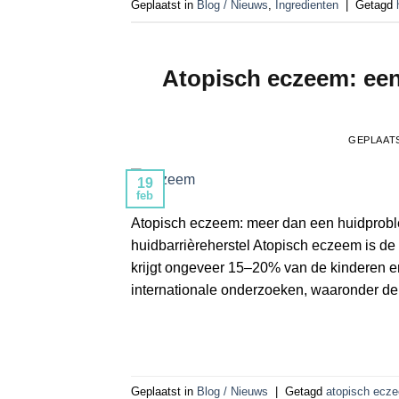
Geplaatst in
Blog / Nieuws
,
Ingredienten
|
Getagd
Atopisch eczeem: een
GEPLAAT
19
feb
Atopisch eczeem: meer dan een huidproble
huidbarrièreherstel Atopisch eczeem is d
krijgt ongeveer 15–20% van de kinderen er
internationale onderzoeken, waaronder de 
Geplaatst in
Blog / Nieuws
|
Getagd
atopisch ecz