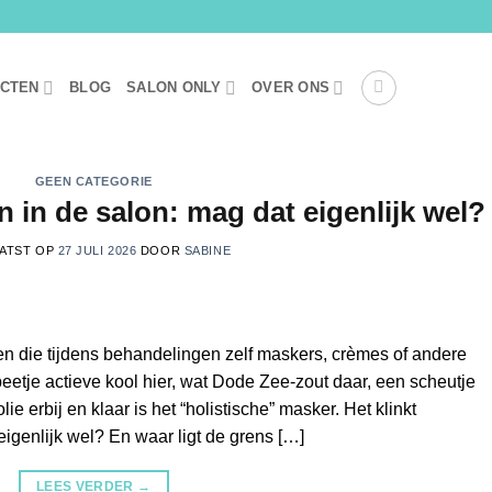
UCTEN
BLOG
SALON ONLY
OVER ONS
GEEN CATEGORIE
 in de salon: mag dat eigenlijk wel?
ATST OP
27 JULI 2026
DOOR
SABINE
en die tijdens behandelingen zelf maskers, crèmes of andere
etje actieve kool hier, wat Dode Zee-zout daar, een scheutje
ie erbij en klaar is het “holistische” masker. Het klinkt
eigenlijk wel? En waar ligt de grens […]
LEES VERDER
→