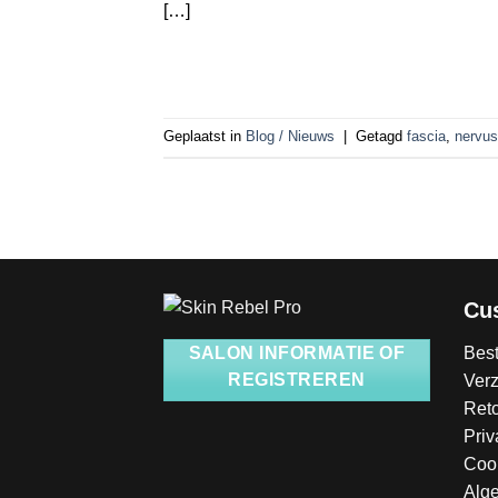
[…]
Geplaatst in
Blog / Nieuws
|
Getagd
fascia
,
nervus
Cu
Best
SALON INFORMATIE OF
REGISTREREN
Ver
Ret
Priv
Coo
Alg