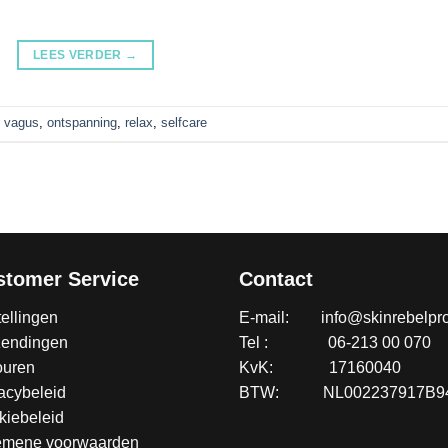
LEES VERDER
→
 vagus
,
ontspanning
,
relax
,
selfcare
stomer Service
Contact
ellingen
E-mail:
........
info@skinrebelpro
zendingen
Tel :
...............
06-213 00 070
ouren
KvK:
..............
17160040
acybeleid
BTW:
...........
NL002237917B9
kiebeleid
emene voorwaarden