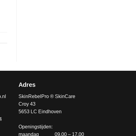
Adres
.nl
SkinRebelPro ® SkinCare
Croy 43
5653 LC Eindhoven
4
Openingstijden:
maandag
............
09.00 – 17.00