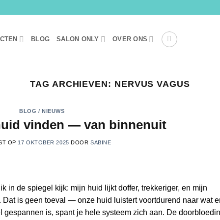
UCTEN
BLOG
SALON ONLY
OVER ONS
TAG ARCHIEVEN:
NERVUS VAGUS
BLOG / NIEUWS
 huid vinden — van binnenuit
ST OP
17 OKTOBER 2025
DOOR
SABINE
 in de spiegel kijk: mijn huid lijkt doffer, trekkeriger, en mijn
Dat is geen toeval — onze huid luistert voortdurend naar wat e
l gespannen is, spant je hele systeem zich aan. De doorbloedi