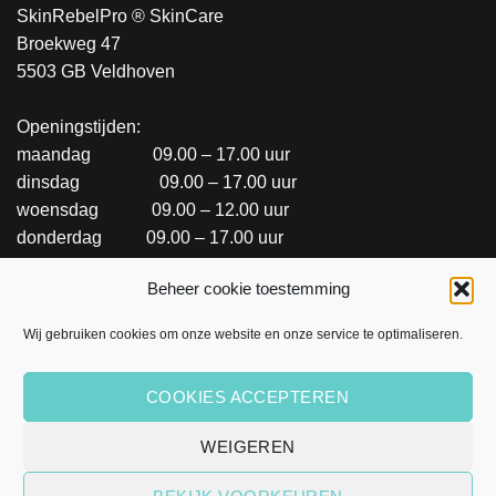
SkinRebelPro ® SkinCare
Broekweg 47
5503 GB Veldhoven
Openingstijden:
maandag
..............
09.00 – 17.00 uur
dinsdag
..................
09.00 – 17.00 uur
woensdag
............
09.00 – 12.00 uur
donderdag
..........
09.00 – 17.00 uur
vrijdag
.....................
09.00 – 12.00 uur
Beheer cookie toestemming
SALON INFORMATIE OF REGISTREREN
Wij gebruiken cookies om onze website en onze service te optimaliseren.
COOKIES ACCEPTEREN
WEIGEREN
© Copyright 2026 | All Rights Reserved. Verantwoordelijke