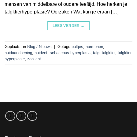
mensen van middelbare of oudere leeftijd. Hoe herken je
talgklierhyperplasie? Oorzaken Wat kun je eraan […]
LEES VERDER
→
Geplaatst in
Blog / Nieuws
|
Getagd
bultjes
,
hormonen
,
huidaandoening
,
huidvet
,
sebaceous hyperplasia
,
talg
,
talgklier
,
talgklier
hyperplasie
,
zonlicht