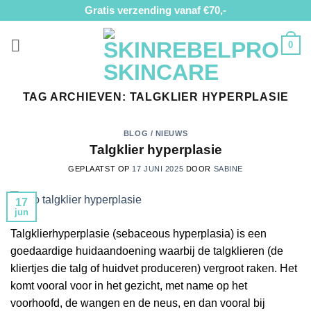
Ga
Gratis verzending vanaf €70,-
naar
inhoud
0
TAG ARCHIEVEN:
TALGKLIER HYPERPLASIE
BLOG / NIEUWS
Talgklier hyperplasie
GEPLAATST OP
17 JUNI 2025
DOOR
SABINE
17
jun
Talgklierhyperplasie (sebaceous hyperplasia) is een
goedaardige huidaandoening waarbij de talgklieren (de
kliertjes die talg of huidvet produceren) vergroot raken. Het
komt vooral voor in het gezicht, met name op het
voorhoofd, de wangen en de neus, en dan vooral bij