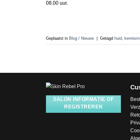
08.00 uur.
Geplaatst in
Blog / Nieuws
|
Getagd
huid
,
kennism
Cu
Best
SALON INFORMATIE OF
REGISTREREN
Ver
Ret
Priv
Coo
Alg