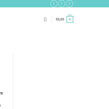
0
€
0,00
re
m