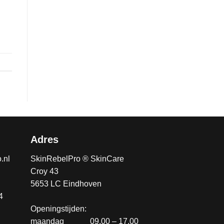
Adres
.nl
SkinRebelPro ® SkinCare
Croy 43
5653 LC Eindhoven
4
Openingstijden:
maandag
............
09.00 – 17.00