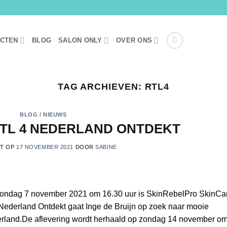
UCTEN
BLOG
SALON ONLY
OVER ONS
TAG ARCHIEVEN:
RTL4
BLOG / NIEUWS
RTL 4 NEDERLAND ONTDEKT
ST OP
17 NOVEMBER 2021
DOOR
SABINE
zondag 7 november 2021 om 16.30 uur is SkinRebelPro SkinCa
 Nederland Ontdekt gaat Inge de Bruijn op zoek naar mooie
derland.De aflevering wordt herhaald op zondag 14 november o