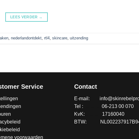
LEES VERDER
→
aken
,
nederlandontdekt
,
rtl4
,
skincare
,
uitzending
stomer Service
Contact
ellingen
E-mail:
........
info@skinrebelpro
zendingen
Tel :
...............
06-213 00 070
ouren
KvK:
..............
17160040
acybeleid
BTW:
...........
NL002237917B9
kiebeleid
emene voorwaarden