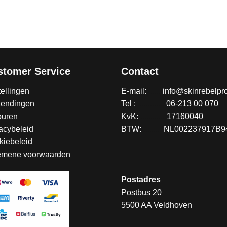
stomer Service
Contact
ellingen
E-mail:
........
info@skinrebelpro
zendingen
Tel :
...............
06-213 00 070
ouren
KvK:
..............
17160040
acybeleid
BTW:
...........
NL002237917B9
kiebeleid
emene voorwaarden
Postadres
Postbus 20
5500 AA Veldhoven