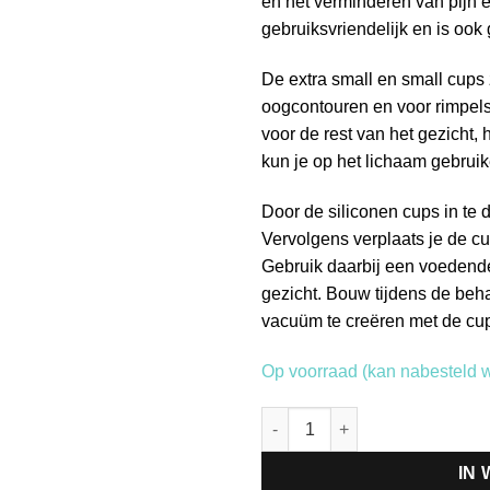
en het verminderen van pijn e
gebruiksvriendelijk en is ook 
De extra small en small cups
oogcontouren en voor rimpel
voor de rest van het gezicht, 
kun je op het lichaam gebruik
Door de siliconen cups in te
Vervolgens verplaats je de c
Gebruik daarbij een voedende
gezicht. Bouw tijdens de beha
vacuüm te creëren met de cu
Op voorraad (kan nabesteld 
Cupping small cup aantal
IN