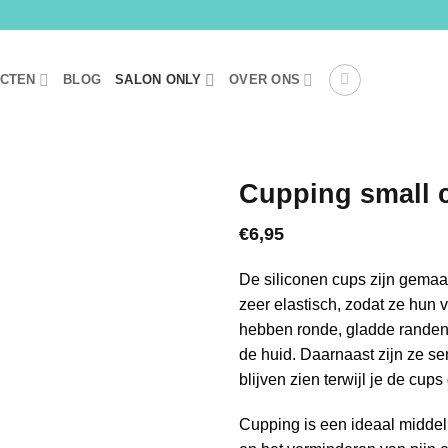
UCTEN
BLOG
SALON ONLY
OVER ONS
Cupping small 
€
6,95
De siliconen cups zijn gemaa
zeer elastisch, zodat ze hun 
hebben ronde, gladde randen, 
de huid. Daarnaast zijn ze se
blijven zien terwijl je de cups
Cupping is een ideaal middel 