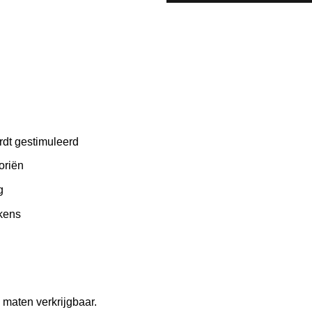
dt gestimuleerd
oriën
g
ekens
e maten verkrijgbaar.