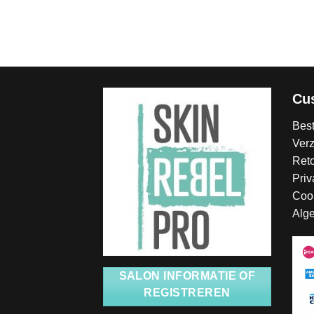
Cu
Best
Ver
Ret
Priv
Coo
Alg
SALON INFORMATIE OF
REGISTREREN