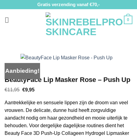
Ga
Gratis verzending vanaf €70,-
naar
inhoud
0
Aanbieding!
BeautyFace Lip Masker Rose – Push Up
Oorspronkelijke
Huidige
€
11,95
€
9,95
prijs
prijs
was:
is:
Aantrekkelijke en sensuele lippen zijn de droom van veel
€11,95.
€9,95.
vrouwen. De delicate, dunne huid heeft zorgvuldige
aandacht nodig om haar gezondheid en mooie uiterlijk te
behouden. Voor dergelijke dagelijkse routines dient het
Beauty Face 3D Push-Up Collageen Hydrogel Lipmasker