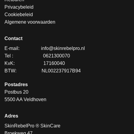
Privacybeleid
Cookiebeleid
Algemene voorwaarden
Contact
E-mail:
.................
info@skinrebelpro.nl
Tel :
........................
0621300070
KvK:
.......................
17160040
BTW:
....................
NL002237917B94
Postadres
Postbus 20
5500 AA Veldhoven
Adres
SkinRebelPro ® SkinCare
Broekweg 47