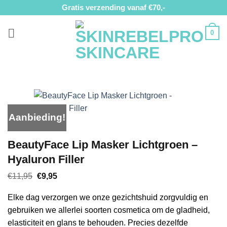
Ga
Gratis verzending vanaf €70,-
naar
inhoud
0
Aanbieding!
BeautyFace Lip Masker Lichtgroen –
Hyaluron Filler
Oorspronkelijke
Huidige
€
11,95
€
9,95
prijs
prijs
was:
is:
Elke dag verzorgen we onze gezichtshuid zorgvuldig en
€11,95.
€9,95.
gebruiken we allerlei soorten cosmetica om de gladheid,
elasticiteit en glans te behouden. Precies dezelfde