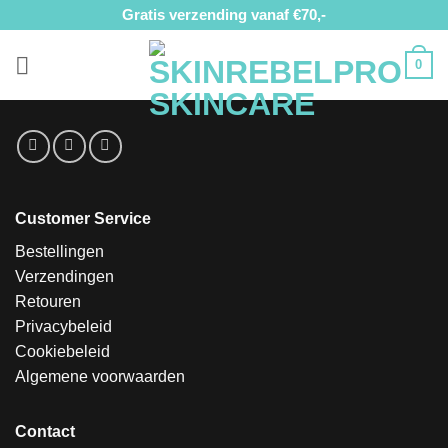
Ga
Gratis verzending vanaf €70,-
naar
inhoud
0
Customer Service
Bestellingen
Verzendingen
Retouren
Privacybeleid
Cookiebeleid
Algemene voorwaarden
Contact