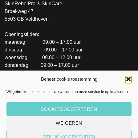
SkinRebelPro ® SkinCare
Broekweg 47
5503 GB Veldhoven
Openingstijden:
maandag
..............
09.00 – 17.00 uur
dinsdag
..................
09.00 – 17.00 uur
woensdag
............
09.00 – 12.00 uur
donderdag
..........
09.00 – 17.00 uur
vrijdag
.....................
09.00 – 12.00 uur
Beheer cookie toestemming
SALON INFORMATIE OF REGISTREREN
Wij gebruiken cookies om onze website en onze service te optimaliseren.
COOKIES ACCEPTEREN
WEIGEREN
© Copyright 2026 | All Rights Reserved. Verantwoordelijke
BEKIJK VOORKEUREN