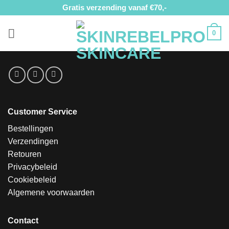
Ga
Gratis verzending vanaf €70,-
naar
inhoud
0
Customer Service
Bestellingen
Verzendingen
Retouren
Privacybeleid
Cookiebeleid
Algemene voorwaarden
Contact