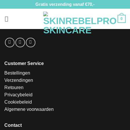
Ga
Gratis verzending vanaf €70,-
naar
inhoud
0
Customer Service
Bestellingen
Verzendingen
Retouren
Privacybeleid
Cookiebeleid
Algemene voorwaarden
Contact