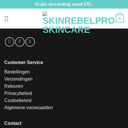
Ga
Gratis verzending vanaf €70,-
naar
inhoud
0
Customer Service
Bestellingen
Verzendingen
Retouren
Privacybeleid
Cookiebeleid
Algemene voorwaarden
Contact