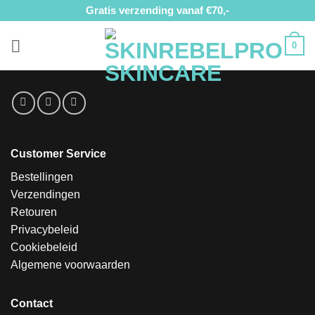
Ga
Gratis verzending vanaf €70,-
naar
inhoud
0
Customer Service
Bestellingen
Verzendingen
Retouren
Privacybeleid
Cookiebeleid
Algemene voorwaarden
Contact