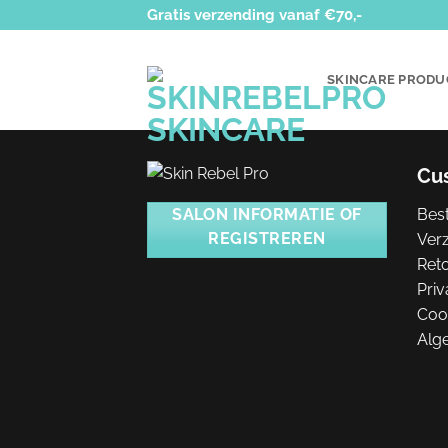
Ga
Gratis verzending vanaf €70,-
naar
inhoud
SKINCARE PRODU
Cu
Best
SALON INFORMATIE OF
REGISTREREN
Ver
Ret
Priv
Coo
Alg